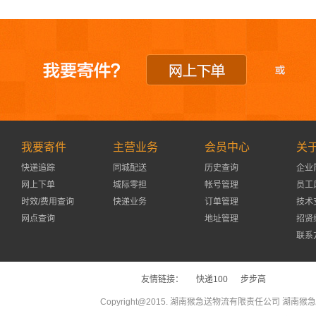
我要寄件
主营业务
会员中心
关
快递追踪
同城配送
历史查询
企业
网上下单
城际零担
帐号管理
员工
时效/费用查询
快递业务
订单管理
技术
网点查询
地址管理
招贤
联系
友情链接：
快递100
步步高
Copyright@2015. 湖南猴急送物流有限责任公司 湖南猴急